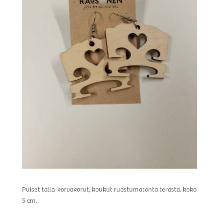
Puiset talla-korvakorut, koukut ruostumatonta terästä. koko
5 cm.